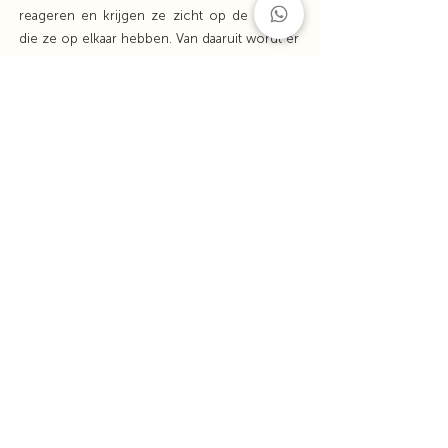
reageren en krijgen ze zicht op de invloed
die ze op elkaar hebben. Van daaruit wordt er
gewerkt naar een oplossing.
CONTACT
Sandra Groot
06 82 57 47 70